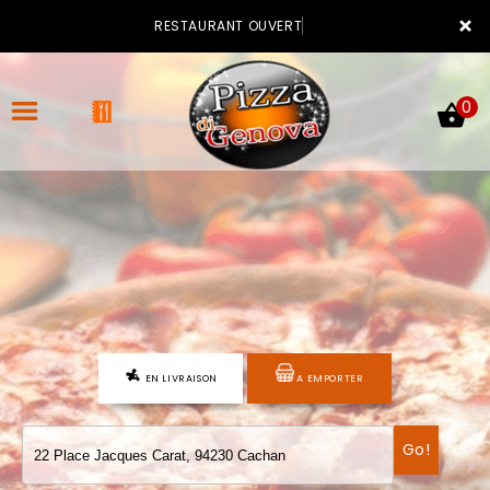
×
RESTAURANT OUVERT
0
ACCUEIL
LA CARTE
VOTRE COMPTE
EN LIVRAISON
A EMPORTER
NOTRE RESTAURANT
VOS AVIS
Go!
MENTIONS LÉGALES