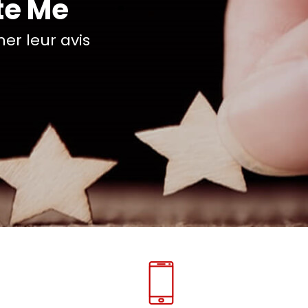
te Me
r leur avis