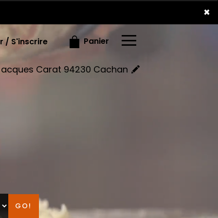
×
×
Panier
 / S'inscrire
e Jacques Carat 94230 Cachan
GO!