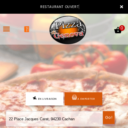
×
RESTAURANT OUVERT
0
ACCUEIL
LA CARTE
VOTRE COMPTE
EN LIVRAISON
A EMPORTER
NOTRE RESTAURANT
VOS AVIS
Go!
MENTIONS LÉGALES