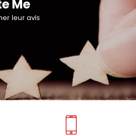
te Me
r leur avis