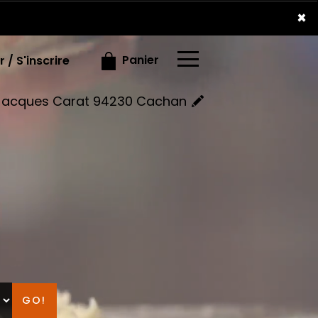
×
×
Panier
 / S'inscrire
e Jacques Carat 94230 Cachan
GO!